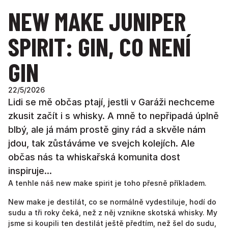
NEW MAKE JUNIPER
SPIRIT: GIN, CO NENÍ
GIN
22
/
5
/
2026
Lidi se mě občas ptají, jestli v Garáži nechceme
zkusit začít i s whisky. A mně to nepřipadá úplně
blbý, ale já mám prostě giny rád a skvěle nám
jdou, tak zůstáváme ve svejch kolejích. Ale
občas nás ta whiskařská komunita dost
inspiruje...
A tenhle náš new make spirit je toho přesně příkladem.
New make je destilát, co se normálně vydestiluje, hodí do
sudu a tři roky čeká, než z něj vznikne skotská whisky. My
jsme si koupili ten destilát ještě předtím, než šel do sudu,