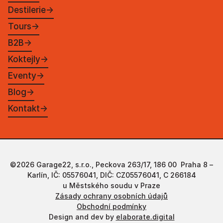
Destilerie
→
Tours
→
B2B
→
Koktejly
→
Eventy
→
Blog
→
Kontakt
→
©2026 Garage22, s.r.o., Peckova 263/17, 186 00 Praha 8 –
Karlín, IČ: 05576041, DIČ: CZ05576041, C 266184
u Městského soudu v Praze
Zásady ochrany osobních údajů
Obchodní podmínky
Design and dev by
elaborate.digital