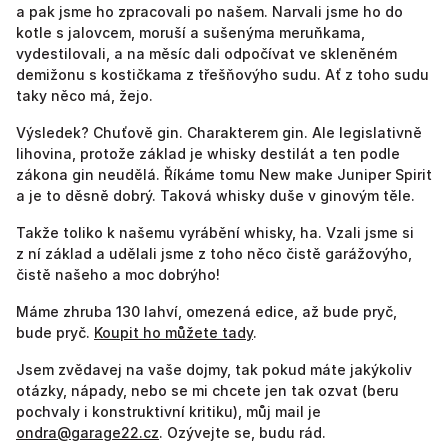
a pak jsme ho zpracovali po našem. Narvali jsme ho do
kotle s jalovcem, moruší a sušenýma meruňkama,
vydestilovali, a na měsíc dali odpočívat ve skleněném
demižonu s kostičkama z třešňovýho sudu. Ať z toho sudu
taky něco má, žejo.
Výsledek? Chuťově gin. Charakterem gin. Ale legislativně
lihovina, protože základ je whisky destilát a ten podle
zákona gin neudělá. Říkáme tomu New make Juniper Spirit
a je to děsně dobrý. Taková whisky duše v ginovým těle.
Takže toliko k našemu vyrábění whisky, ha. Vzali jsme si
z ní základ a udělali jsme z toho něco čistě garážovýho,
čistě našeho a moc dobrýho!
Máme zhruba 130 lahví, omezená edice, až bude pryč,
bude pryč.
Koupit ho můžete tady
.
Jsem zvědavej na vaše dojmy, tak pokud máte jakýkoliv
otázky, nápady, nebo se mi chcete jen tak ozvat (beru
pochvaly i konstruktivní kritiku), můj mail je
ondra@garage22.cz
. Ozývejte se, budu rád.‍