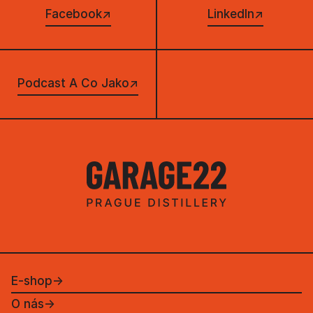
Facebook
↗
LinkedIn
↗
Podcast A Co Jako
↗
E-shop
→
O nás
→