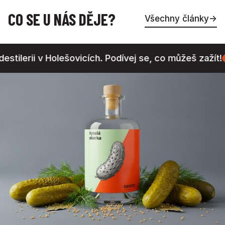
CO SE U NÁS DĚJE?
Všechny články
→
ii v Holešovicích. Podívej se, co můžeš zažít!