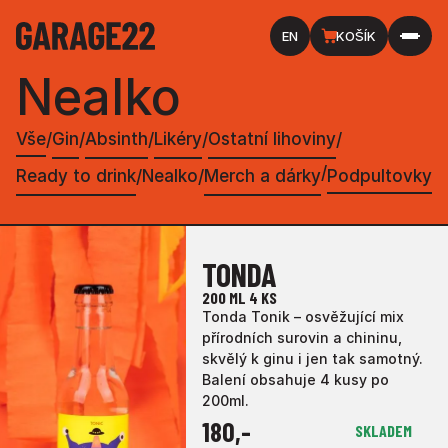
EN
KOŠÍK
Nealko
Vše
Gin
Absinth
Likéry
Ostatní lihoviny
/
/
/
/
/
/
Ready to drink
Nealko
Merch a dárky
Podpultovky
/
/
TONDA
200 ML
4 KS
Tonda Tonik – osvěžující mix
přírodních surovin a chininu,
skvělý k ginu i jen tak samotný.
Balení obsahuje 4 kusy po
200ml.
180
,-
SKLADEM