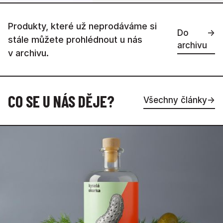
Produkty, které už neprodáváme si
Do
→
stále můžete prohlédnout u nás
archivu
v archivu.
CO SE U NÁS DĚJE?
Všechny články
→