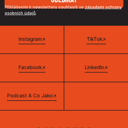
Přihlášením k newsletteru souhlasíš se
zásadami ochrany
osobních údajů
.
Instagram
↗
TikTok
↗
Facebook
↗
LinkedIn
↗
Podcast A Co Jako
↗