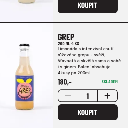
KOUPIT
GREP
200 ML
4 KS
Limonáda s intenzivní chutí
růžového grepu - svěží,
šťavnatá a skvělá sama o sobě
i s ginem. Balení obsahuje
4kusy po 200ml.
180
,-
SKLADEM
1
KOUPIT