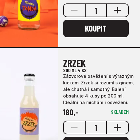
1
KOUPIT
ZRZEK
200 ML
4 KS
Zázvorové osvěžení s výrazným
kickem. Zrzek si rozumí s ginem,
ale chutná i samotný. Balení
obsahuje 4 kusy po 200 ml.
Ideální na míchání i osvěžení.
180
,-
SKLADEM
1