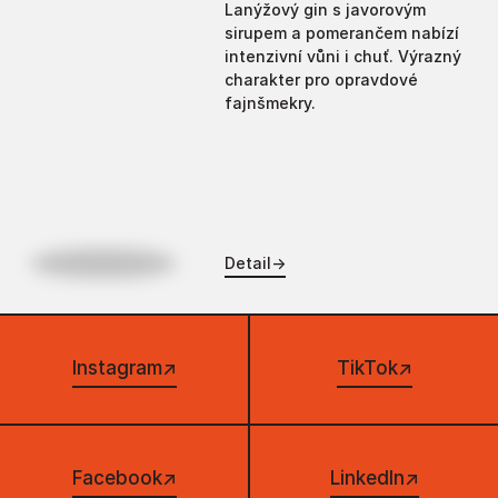
Lanýžový gin s javorovým
sirupem a pomerančem nabízí
intenzivní vůni i chuť. Výrazný
charakter pro opravdové
fajnšmekry.
Detail
→
Instagram
↗
TikTok
↗
Facebook
↗
LinkedIn
↗