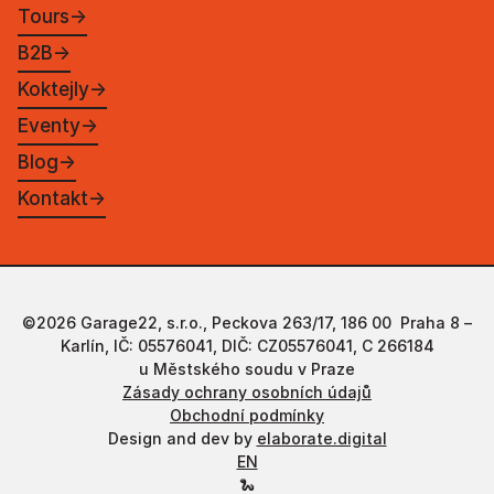
Tours
→
B2B
→
Koktejly
→
Eventy
→
Blog
→
Kontakt
→
©2026 Garage22, s.r.o., Peckova 263/17, 186 00 Praha 8 –
Karlín, IČ: 05576041, DIČ: CZ05576041, C 266184
u Městského soudu v Praze
Zásady ochrany osobních údajů
Obchodní podmínky
Design and dev by
elaborate.digital
EN
🐍