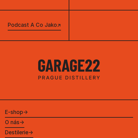
Podcast A Co Jako
↗
E-shop
→
O nás
→
Destilerie
→