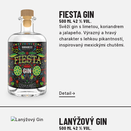
FIESTA GIN
500 ML
42 % VOL.
Svěží gin s limetou, koriandrem
a jalapeño. Výrazný a hravý
charakter s lehkou pikantností,
inspirovaný mexickými chutěmi.
Detail
→
LANÝŽOVÝ GIN
500 ML
42 % VOL.