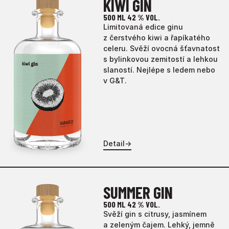
KIWI GIN
500 ML
42 % VOL.
Limitovaná edice ginu
z čerstvého kiwi a řapíkatého
celeru. Svěží ovocná šťavnatost
s bylinkovou zemitostí a lehkou
slaností. Nejlépe s ledem nebo
v G&T.
Detail
→
SUMMER GIN
500 ML
42 % VOL.
Svěží gin s citrusy, jasmínem
a zeleným čajem. Lehký, jemně