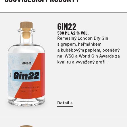
GIN22
500 ML
42 % VOL.
Řemeslný London Dry Gin
s grepem, heřmánkem
a kubébovým pepřem, oceněný
na IWSC a World Gin Awards za
kvalitu a vyvážený profil.
Detail
→