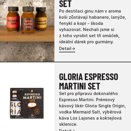
SET
Po destilaci ginu nám v aroma
koši zůstávají habanero, lanýže,
fenykl a kopr - škoda
vyhazovat. Nechali jsme si
z toho vyrobit set tří omáček,
ideální dárek pro gurmány.
Detail
→
GLORIA ESPRESSO
MARTINI SET
Set pro přípravu dokonalého
Espresso Martini. Prémiový
kávový likér Gloria Single Origin,
vodka Mermaid Salt, výběrová
káva Los Lajones a koktejlová
sklenice.
Detail
→