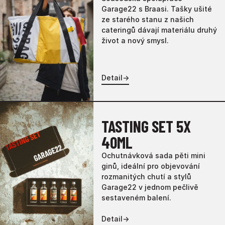
Garage22 s Braasi. Tašky ušité
ze starého stanu z našich
cateringů dávají materiálu druhý
život a nový smysl.
Detail
→
TASTING SET 5X
40ML
Ochutnávková sada pěti mini
ginů, ideální pro objevování
rozmanitých chutí a stylů
Garage22 v jednom pečlivě
sestaveném balení.
Detail
→