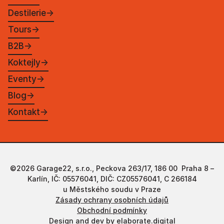
Destilerie
→
Tours
→
B2B
→
Koktejly
→
Eventy
→
Blog
→
Kontakt
→
©2026 Garage22, s.r.o., Peckova 263/17, 186 00 Praha 8 –
Karlín, IČ: 05576041, DIČ: CZ05576041, C 266184
u Městského soudu v Praze
Zásady ochrany osobních údajů
Obchodní podmínky
Design and dev by
elaborate.digital