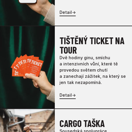
Detail
→
TIŠTĚNÝ TICKET NA
TOUR
Dvě hodiny ginu, smíchu
a intenzivních vůní, které tě
provedou světem chutí
a zanechají zážitek, na který se
jen tak nezapomíná.
Detail
→
CARGO TAŠKA
Sousedská spolupráce