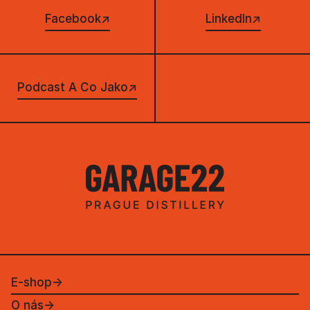
Facebook
↗
LinkedIn
↗
Podcast A Co Jako
↗
E-shop
→
O nás
→