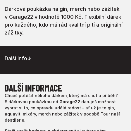
Dárková poukázka na gin, merch nebo zážitek
v Garage22 v hodnotě 1000 Kč. Flexibilní dárek
pro každého, kdo má rád kvalitní pití a originální
zážitky.
Další info
↓
DALŠÍ INFORMACE
Chceš potěšit někoho dárkem, který má chuť a příběh?
S dárkovou poukázkou od
Garage22
daruješ možnost
vybrat si to, co opravdu udělá radost – ať už je to gin,
aquavit, mixéry, merch nebo zážitek v podobě Tour naší
destilerie.
Stačí zvolit hodnotu a obdarovaný si vybere sám.